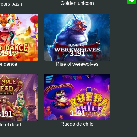
Golden unicorn
ears bash
er dance
Rise of werewolves
Rueda de chile
e of dead