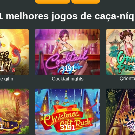
1 melhores jogos de caça-níq
Qrienta
Cocktail nights
e qilin