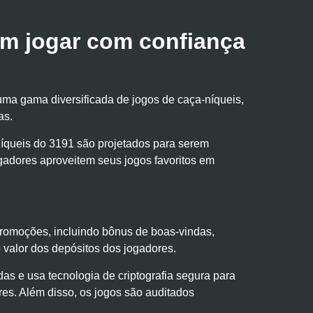
m jogar com confiança
ma gama diversificada de jogos de caça-níqueis,
as.
íqueis do 3191 são projetados para serem
gadores aproveitem seus jogos favoritos em
promoções, incluindo bônus de boas-vindas,
 valor dos depósitos dos jogadores.
as e usa tecnologia de criptografia segura para
res. Além disso, os jogos são auditados