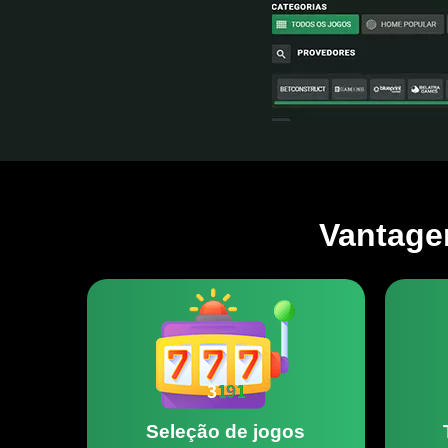
Vantage
Seleção de jogos