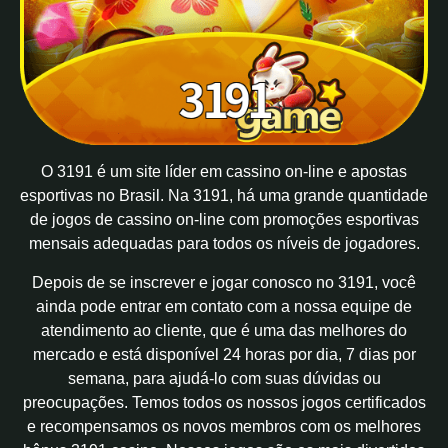
O 3191 é um site líder em cassino on-line e apostas
esportivas no Brasil. Na 3191, há uma grande quantidade
de jogos de cassino on-line com promoções esportivas
mensais adequadas para todos os níveis de jogadores.
Depois de se inscrever e jogar conosco no 3191, você
ainda pode entrar em contato com a nossa equipe de
atendimento ao cliente, que é uma das melhores do
mercado e está disponível 24 horas por dia, 7 dias por
semana, para ajudá-lo com suas dúvidas ou
preocupações. Temos todos os nossos jogos certificados
e recompensamos os novos membros com os melhores