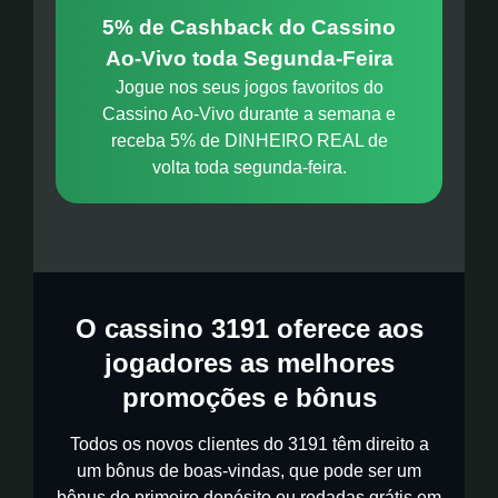
5% de Cashback do Cassino
Ao-Vivo toda Segunda-Feira
Jogue nos seus jogos favoritos do
Cassino Ao-Vivo durante a semana e
receba 5% de DINHEIRO REAL de
volta toda segunda-feira.
O cassino 3191 oferece aos
jogadores as melhores
promoções e bônus
Todos os novos clientes do 3191 têm direito a
um bônus de boas-vindas, que pode ser um
bônus de primeiro depósito ou rodadas grátis em