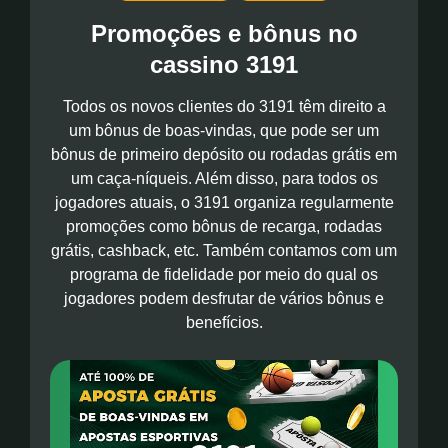
Promoções e bônus no
cassino 3191
Todos os novos clientes do 3191 têm direito a
um bônus de boas-vindas, que pode ser um
bônus de primeiro depósito ou rodadas grátis em
um caça-níqueis. Além disso, para todos os
jogadores atuais, o 3191 organiza regularmente
promoções como bônus de recarga, rodadas
grátis, cashback, etc. Também contamos com um
programa de fidelidade por meio do qual os
jogadores podem desfrutar de vários bônus e
benefícios.