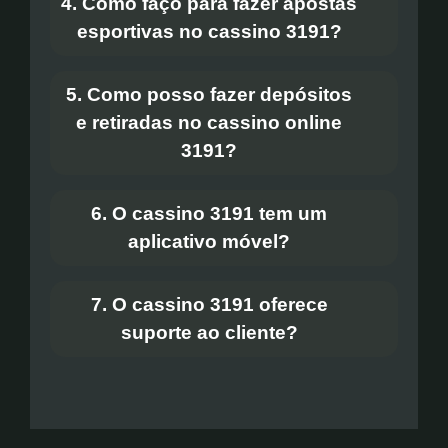
4. Como faço para fazer apostas
esportivas no cassino 3191?
5. Como posso fazer depósitos
e retiradas no cassino online
3191?
6. O cassino 3191 tem um
aplicativo móvel?
7. O cassino 3191 oferece
suporte ao cliente?