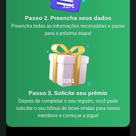
Passo 2. Preencha seus dados
Preencha todas as informações necessárias e passe
para a próxima etapa!
Passo 3. Solicite seu prêmio
Depois de completar o seu registro, você pode
solicitar o seu bônus de boas-vindas para novos
membros e começar a jogar!