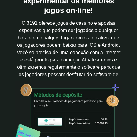
experimentar os melhores
jogos on-line!
O 3191 oferece jogos de cassino e apostas
esportivas que podem ser jogados a qualquer
hora e em qualquer lugar com o aplicativo, que
os jogadores podem baixar para iOS e Android.
Você só precisa de uma conexão com a Internet
e está pronto para começar! Atualizaremos e
otimizaremos regularmente o software para que
os jogadores possam desfrutar do software de
jogo mais suave.