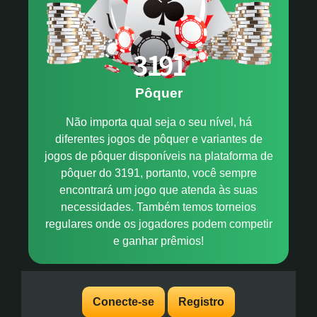
Pôquer
Não importa qual seja o seu nível, há
diferentes jogos de pôquer e variantes de
jogos de pôquer disponíveis na plataforma de
pôquer do 3191, portanto, você sempre
encontrará um jogo que atenda às suas
necessidades. Também temos torneios
regulares onde os jogadores podem competir
e ganhar prêmios!
Conecte-se
Registro