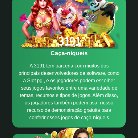
Caça-níqueis
A 3191 tem parceria com muitos dos
principais desenvolvedores de software, como
a Slot pg , e os jogadores podem escolher
seus jogos favoritos entre uma variedade de
temas, recursos e tipos de jogos. Além disso,
os jogadores também podem usar nosso
recurso de demonstração gratuita para
conferir esses jogos de caça-níqueis