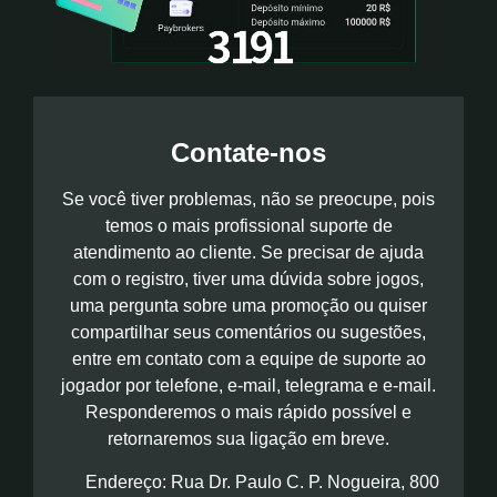
Contate-nos
Se você tiver problemas, não se preocupe, pois
temos o mais profissional suporte de
atendimento ao cliente. Se precisar de ajuda
com o registro, tiver uma dúvida sobre jogos,
uma pergunta sobre uma promoção ou quiser
compartilhar seus comentários ou sugestões,
entre em contato com a equipe de suporte ao
jogador por telefone, e-mail, telegrama e e-mail.
Responderemos o mais rápido possível e
retornaremos sua ligação em breve.
Endereço: Rua Dr. Paulo C. P. Nogueira, 800