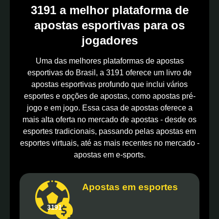
3191 a melhor plataforma de
apostas esportivas para os
jogadores
Uma das melhores plataformas de apostas
esportivas do Brasil, a 3191 oferece um livro de
apostas esportivas profundo que inclui vários
esportes e opções de apostas, como apostas pré-
jogo e em jogo. Essa casa de apostas oferece a
mais alta oferta no mercado de apostas - desde os
esportes tradicionais, passando pelas apostas em
esportes virtuais, até as mais recentes no mercado -
apostas em e-sports.
Apostas em esportes