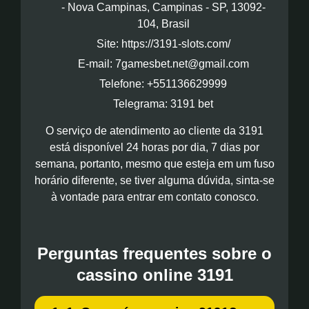
- Nova Campinas, Campinas - SP, 13092-
104, Brasil
Site: https://3191-slots.com/
E-mail:
7gamesbet.net@gmail.com
Telefone: +551136629999
Telegrama: 3191 bet
O serviço de atendimento ao cliente da 3191
está disponível 24 horas por dia, 7 dias por
semana, portanto, mesmo que esteja em um fuso
horário diferente, se tiver alguma dúvida, sinta-se
à vontade para entrar em contato conosco.
Perguntas frequentes sobre o
cassino online 3191