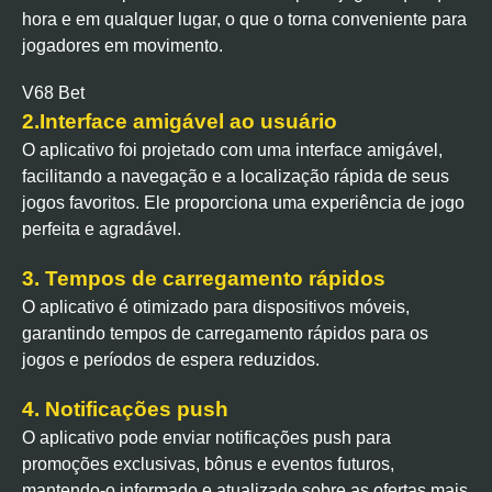
hora e em qualquer lugar, o que o torna conveniente para
jogadores em movimento.
V68 Bet
2.Interface amigável ao usuário
O aplicativo foi projetado com uma interface amigável,
facilitando a navegação e a localização rápida de seus
jogos favoritos. Ele proporciona uma experiência de jogo
perfeita e agradável.
3. Tempos de carregamento rápidos
O aplicativo é otimizado para dispositivos móveis,
garantindo tempos de carregamento rápidos para os
jogos e períodos de espera reduzidos.
4. Notificações push
O aplicativo pode enviar notificações push para
promoções exclusivas, bônus e eventos futuros,
mantendo-o informado e atualizado sobre as ofertas mais