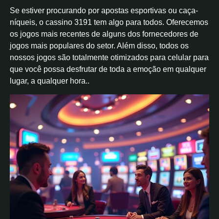
Se estiver procurando por apostas esportivas ou caça-
níqueis, o cassino 3191 tem algo para todos. Oferecemos
os jogos mais recentes de alguns dos fornecedores de
jogos mais populares do setor. Além disso, todos os
nossos jogos são totalmente otimizados para celular para
que você possa desfrutar de toda a emoção em qualquer
lugar, a qualquer hora..