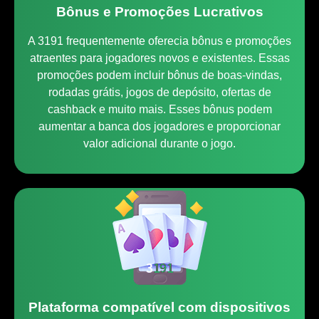
Bônus e Promoções Lucrativos
A 3191 frequentemente oferecia bônus e promoções
atraentes para jogadores novos e existentes. Essas
promoções podem incluir bônus de boas-vindas,
rodadas grátis, jogos de depósito, ofertas de
cashback e muito mais. Esses bônus podem
aumentar a banca dos jogadores e proporcionar
valor adicional durante o jogo.
Plataforma compatível com dispositivos