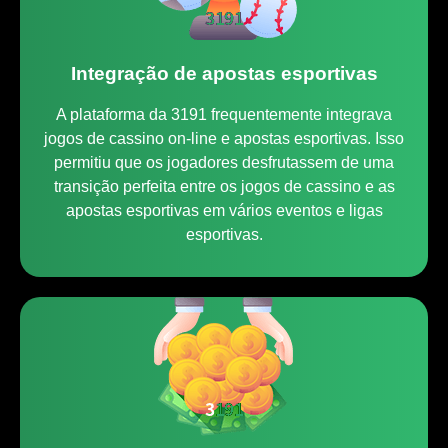
Integração de apostas esportivas
A plataforma da 3191 frequentemente integrava
jogos de cassino on-line e apostas esportivas. Isso
permitiu que os jogadores desfrutassem de uma
transição perfeita entre os jogos de cassino e as
apostas esportivas em vários eventos e ligas
esportivas.