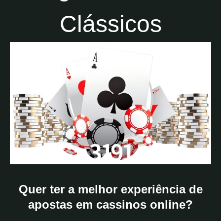
Clássicos
Quer ter a melhor experiência de
apostas em cassinos online?