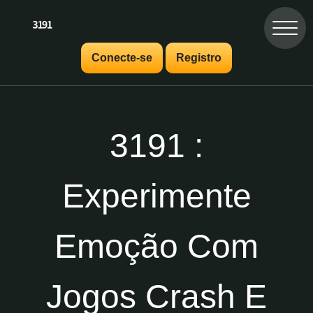
Conecte-se
Registro
3191 :
Experimente
Emoção Com
Jogos Crash E