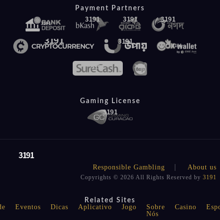
Payment Partners
Gaming License
Responsible Gambling
About us
Copyrights © 2026 All Rights Reserved by
3191
Related Sites
de
Eventos
Dicas
Aplicativo
Jogo
Sobre
Casino
Espo
Nós