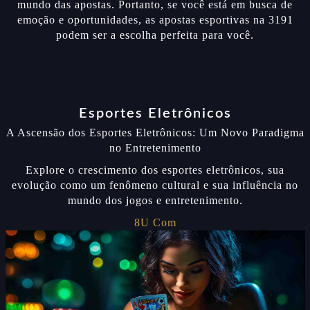
mundo das apostas. Portanto, se você está em busca de
emoção e oportunidades, as apostas esportivas na 3191
podem ser a escolha perfeita para você.
Esportes Eletrônicos
A Ascensão dos Esportes Eletrônicos: Um Novo Paradigma
no Entretenimento
Explore o crescimento dos esportes eletrônicos, sua
evolução como um fenômeno cultural e sua influência no
mundo dos jogos e entretenimento.
8U Com