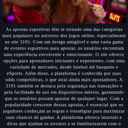
As apostas esportivas têm se tornado uma das categorias
mais populares no universo dos jogos online, especialmente
no site 3191. Com um design amigável e uma vasta gama
de eventos esportivos para apostar, os usuários encontram
uma experiência envolvente e emocionante. O site oferece
opções para apostadores iniciantes e experientes, com uma
variedade de mercados, desde futebol até basquete e
eSports. Além disso, a plataforma é conhecida por suas
odds competitivas, o que atrai ainda mais apostadores. A
3191 também se destaca pela segurança nas transações e
pela facilidade de uso em dispositivos móveis, garantindo
que os usuários possam apostar de qualquer lugar. Com a
popularidade crescente dessas apostas, é essencial que os
jogadores conheçam as regras e estratégias para maximizar
suas chances de ganhar. A plataforma oferece tutoriais e
dicas que ajudam os novatos a se familiarizarem com o