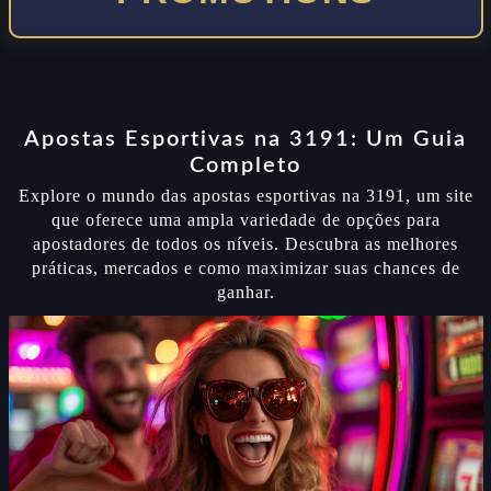
Apostas Esportivas na 3191: Um Guia
Completo
Explore o mundo das apostas esportivas na 3191, um site
que oferece uma ampla variedade de opções para
apostadores de todos os níveis. Descubra as melhores
práticas, mercados e como maximizar suas chances de
ganhar.