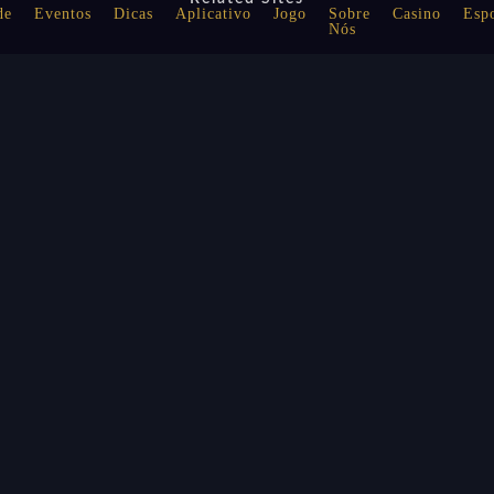
de
Eventos
Dicas
Aplicativo
Jogo
Sobre
Casino
Espo
Nós