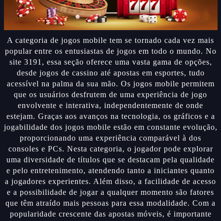
A categoria de jogos mobile tem se tornado cada vez mais
popular entre os entusiastas de jogos em todo o mundo. No
site 3191, essa seção oferece uma vasta gama de opções,
desde jogos de cassino até apostas em esportes, tudo
acessível na palma da sua mão. Os jogos mobile permitem
que os usuários desfrutem de uma experiência de jogo
envolvente e interativa, independentemente de onde
estejam. Graças aos avanços na tecnologia, os gráficos e a
jogabilidade dos jogos mobile estão em constante evolução,
proporcionando uma experiência comparável à dos
consoles e PCs. Nesta categoria, o jogador pode explorar
uma diversidade de títulos que se destacam pela qualidade
e pelo entretenimento, atendendo tanto a iniciantes quanto
a jogadores experientes. Além disso, a facilidade de acesso
e a possibilidade de jogar a qualquer momento são fatores
que têm atraído mais pessoas para essa modalidade. Com a
popularidade crescente das apostas móveis, é importante