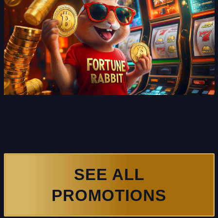
SEE ALL
PROMOTIONS