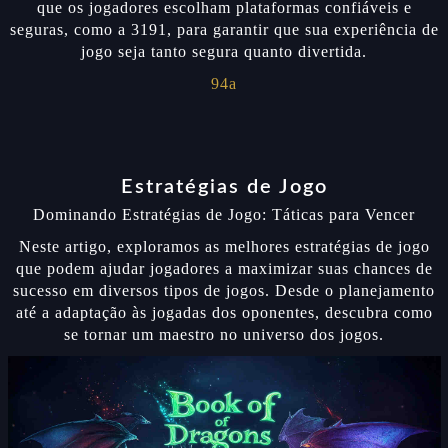
que os jogadores escolham plataformas confiáveis e
seguras, como a 3191, para garantir que sua experiência de
jogo seja tanto segura quanto divertida.
94a
Estratégias de Jogo
Dominando Estratégias de Jogo: Táticas para Vencer
Neste artigo, exploramos as melhores estratégias de jogo
que podem ajudar jogadores a maximizar suas chances de
sucesso em diversos tipos de jogos. Desde o planejamento
até a adaptação às jogadas dos oponentes, descubra como
se tornar um maestro no universo dos jogos.