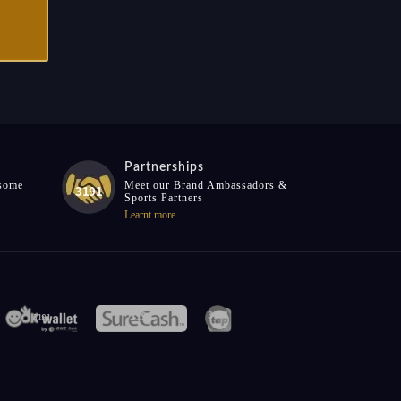
Partnerships
 some
Meet our Brand Ambassadors &
Sports Partners
Learnt more