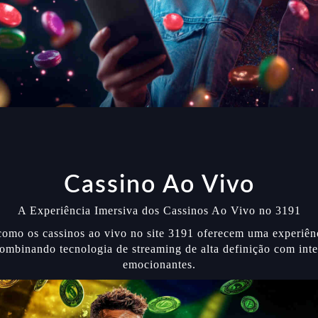
Cassino Ao Vivo
A Experiência Imersiva dos Cassinos Ao Vivo no 3191
omo os cassinos ao vivo no site 3191 oferecem uma experiên
ombinando tecnologia de streaming de alta definição com inte
emocionantes.