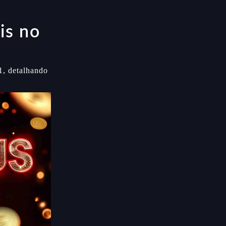
is no
1, detalhando