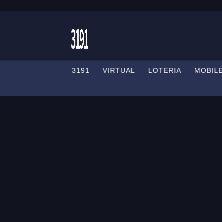
3191
VIRTUAL
LOTERIA
MOBIL