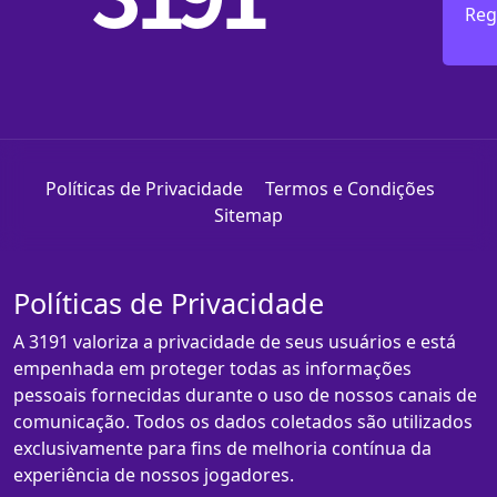
Reg
Políticas de Privacidade
Termos e Condições
Sitemap
Políticas de Privacidade
A 3191 valoriza a privacidade de seus usuários e está
empenhada em proteger todas as informações
pessoais fornecidas durante o uso de nossos canais de
comunicação. Todos os dados coletados são utilizados
exclusivamente para fins de melhoria contínua da
experiência de nossos jogadores.