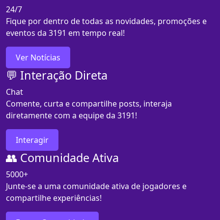
24/7
Fique por dentro de todas as novidades, promoções e
eventos da 3191 em tempo real!
Ver Notícias
💬 Interação Direta
Chat
Comente, curta e compartilhe posts, interaja
diretamente com a equipe da 3191!
Interagir
👥 Comunidade Ativa
5000+
Junte-se a uma comunidade ativa de jogadores e
compartilhe experiências!