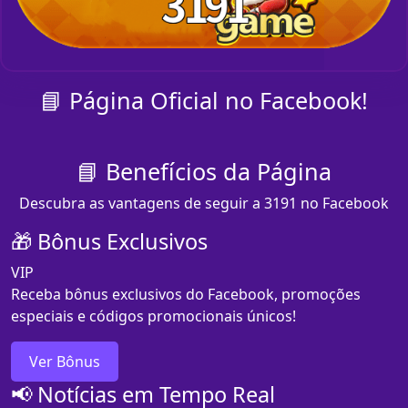
📘 Página Oficial no Facebook!
📘 Benefícios da Página
Descubra as vantagens de seguir a 3191 no Facebook
🎁 Bônus Exclusivos
VIP
Receba bônus exclusivos do Facebook, promoções
especiais e códigos promocionais únicos!
Ver Bônus
📢 Notícias em Tempo Real