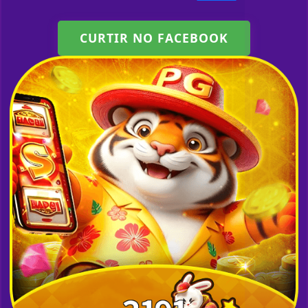
CURTIR NO FACEBOOK