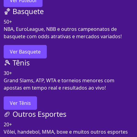
Ver Futebol
🏀 Basquete
50+
NBA, EuroLeague, NBB e outros campeonatos de
basquete com odds atrativas e mercados variados!
Ver Basquete
🎾 Tênis
30+
Grand Slams, ATP, WTA e torneios menores com
apostas em tempo real e resultados ao vivo!
Ver Tênis
🏈 Outros Esportes
20+
Vôlei, handebol, MMA, boxe e muitos outros esportes