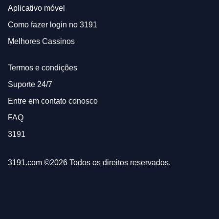
Aplicativo móvel
Como fazer login no 3191
Melhores Cassinos
Termos e condições
Suporte 24/7
Entre em contato conosco
FAQ
3191
3191.com ©2026 Todos os direitos reservados.