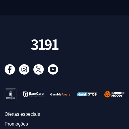
Ofertas especiais
Promoções