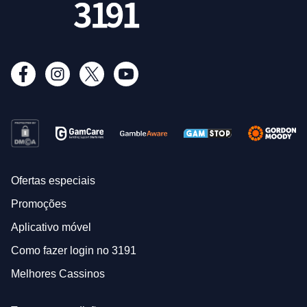
Ofertas especiais
Promoções
Aplicativo móvel
Como fazer login no 3191
Melhores Cassinos