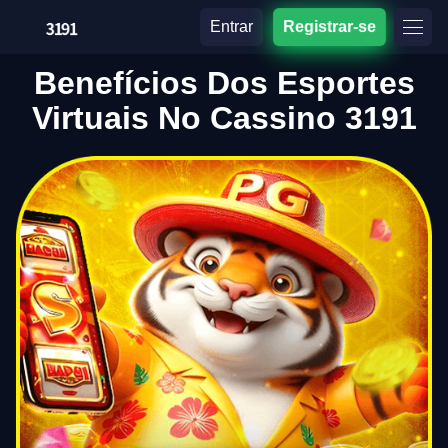
Entrar
Registrar-se
Benefícios Dos Esportes
Virtuais No Cassino 3191