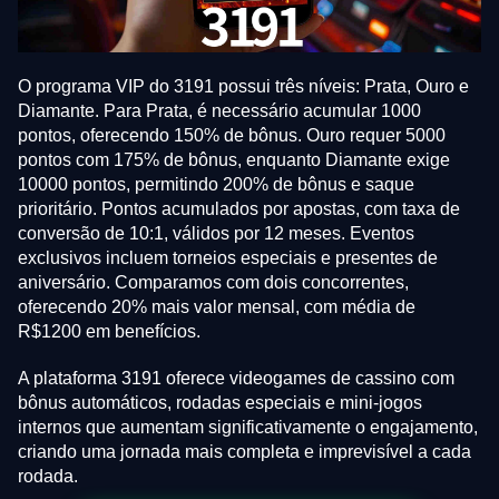
O programa VIP do 3191 possui três níveis: Prata, Ouro e
Diamante. Para Prata, é necessário acumular 1000
pontos, oferecendo 150% de bônus. Ouro requer 5000
pontos com 175% de bônus, enquanto Diamante exige
10000 pontos, permitindo 200% de bônus e saque
prioritário. Pontos acumulados por apostas, com taxa de
conversão de 10:1, válidos por 12 meses. Eventos
exclusivos incluem torneios especiais e presentes de
aniversário. Comparamos com dois concorrentes,
oferecendo 20% mais valor mensal, com média de
R$1200 em benefícios.
A plataforma 3191 oferece videogames de cassino com
bônus automáticos, rodadas especiais e mini-jogos
internos que aumentam significativamente o engajamento,
criando uma jornada mais completa e imprevisível a cada
rodada.