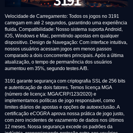
Velocidade de Carregamento: Todos os jogos no 3191
carregam em até 2 segundos, garantindo uma experiência
fluida. Compatibilidade: Nosso sistema suporta Android,
iOS, Windows e Mac, permitindo apostas em qualquer
dispositivo. Design de Navegação: Com interface intuitiva,
nossos usuários acessam jogos em menos passos
comparado a dois concorrentes principais. Após a última
atualização, o tempo de permanência dos usuários
aumentou em 35%, segundo testes A/B.
3191 garante segurança com criptografia SSL de 256 bits
e autenticação de dois fatores. Temos licença MGA
(número de licença: MGA/CRP/123/2020) e
implementamos políticas de jogo responsável, como
limites diários de apostas e opções de autoexclusão. A
certificação eCOGRA aprova nossa prática de jogo justo,
com zero incidentes de vazamento de dados nos últimos
12 meses. Nossa segurança excede os padrões da