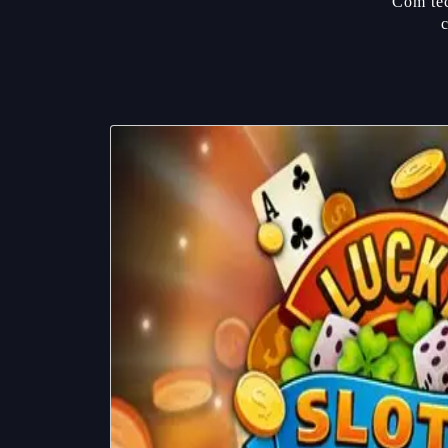
Com tec