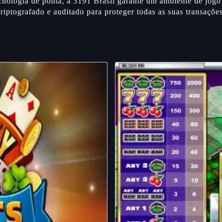
nologia de ponta, a 3191 Brasil garante um ambiente de jogo
criptografado e auditado para proteger todas as suas transações