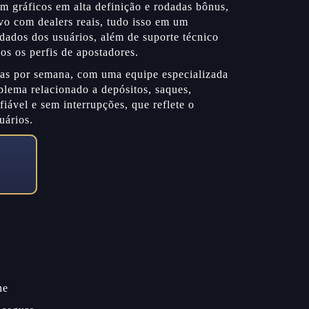
m gráficos em alta definição e rodadas bônus,
ivo com dealers reais, tudo isso em um
 dados dos usuários, além de suporte técnico
os os perfis de apostadores.
dias por semana, com uma equipe especializada
blema relacionado a depósitos, saques,
iável e sem interrupções, que reflete o
uários.
ne