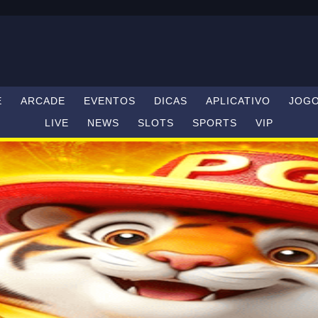
E
ARCADE
EVENTOS
DICAS
APLICATIVO
JOG
LIVE
NEWS
SLOTS
SPORTS
VIP