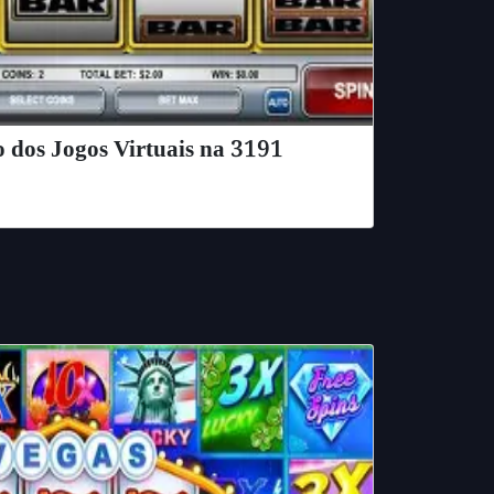
dos Jogos Virtuais na 3191