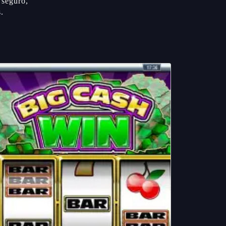
 seguro,
.