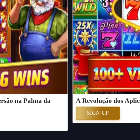
ersão na Palma da
A Revolução dos Aplic
SIGN UP